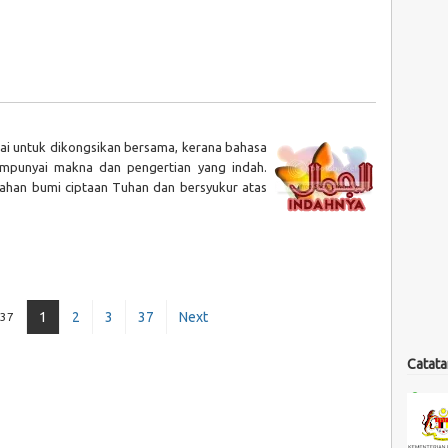
ai untuk dikongsikan bersama, kerana bahasa
empunyai makna dan pengertian yang indah.
ahan bumi ciptaan Tuhan dan bersyukur atas
1
2
3
37
Next
 37
Catata