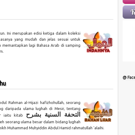
un. Ini merupakan edisi ketiga dalam koleksi
hasanya yang mudah dan jelas sesuai untuk
ah memantapkan lagi Bahasa Arab di samping
m.
@ Fac
ahu
bdul Rahman al-Hijazi hafizhohullah, seorang
g daripada ulama lughah di Mesir, tentang
التحفة السنية بشرح
r iaitu kitab
leh seorang ulama besar dalam bidang lughah
 Syeikh Muhammad Muhyiddin Abdul Hamid rahmatullah 'alaihi.