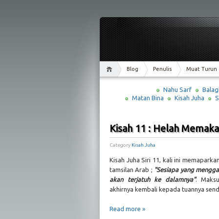
Blog
Penulis
Muat Turun
Nahu Sarf
Balag
Matan Bina
Kisah Juha
S
Kisah 11 : Helah Memakan
Category
Kisah Juha
Kisah Juha Siri 11, kali ini memaparka
tamsilan Arab ;
"Sesiapa yang menggal
akan terjatuh ke dalamnya"
. Maksu
akhirnya kembali kepada tuannya sendi
Read more »