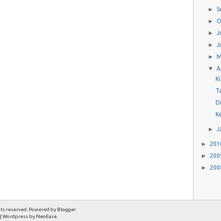
►
S
►
O
►
J
►
J
►
M
▼
A
K
T
D
Ke
►
J
►
20
►
20
►
20
hts reserved. Powered by
Blogger
| Wordpress by
NeoEase
.