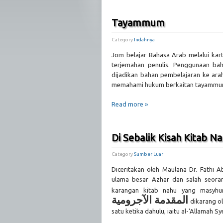
Tayammum
Category
Indahnya
Jom belajar Bahasa Arab melalui kart
terjemahan penulis. Penggunaan ba
dijadikan bahan pembelajaran ke ar
memahami hukum berkaitan tayammu
Read more »
Di Sebalik Kisah Kitab N
Category
Sumber Luar
Diceritakan oleh Maulana Dr. Fathi A
ulama besar Azhar dan salah seoran
karangan kitab nahu yang masyhu
المقدمة الآجرومية
dikarang o
satu ketika dahulu, iaitu al-'Allamah