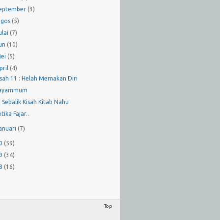
eptember
(3)
gos
(5)
ulai
(7)
un
(10)
ei
(5)
pril
(4)
isah 11 : Helah Memakan Diri
ayammum
i Sebalik Kisah Kitab Nahu
tika Fajar..
anuari
(7)
10
(59)
09
(34)
08
(16)
Top