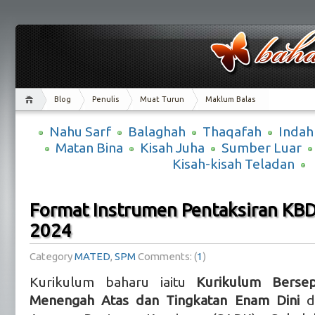
Blog
Penulis
Muat Turun
Maklum Balas
Nahu Sarf
Balaghah
Thaqafah
Indah
Matan Bina
Kisah Juha
Sumber Luar
Kisah-kisah Teladan
Format Instrumen Pentaksiran KB
2024
Category
MATED
,
SPM
Comments: (
1
)
Kurikulum baharu iaitu
Kurikulum Berse
Menengah Atas dan Tingkatan Enam Dini
di