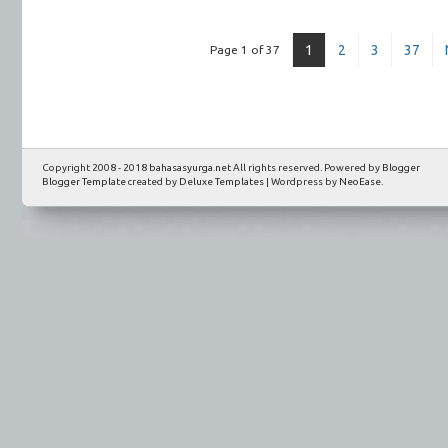
1
2
3
37
Page 1 of 37
Copyright 2008 - 2018
bahasasyurga.net
All rights reserved. Powered by
Blogger
Blogger Template
created by
Deluxe Templates
| Wordpress by
NeoEase
.