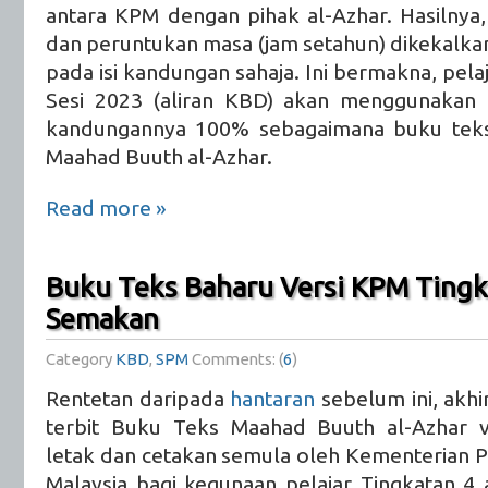
antara KPM dengan pihak al-Azhar. Hasilnya
dan peruntukan masa (jam setahun) dikekalka
pada isi kandungan sahaja. Ini bermakna, pelaj
Sesi 2023 (aliran KBD) akan menggunakan b
kandungannya 100% sebagaimana buku teks
Maahad Buuth al-Azhar.
Read more »
Buku Teks Baharu Versi KPM Ting
Semakan
Category
KBD
,
SPM
Comments: (
6
)
Rentetan daripada
hantaran
sebelum ini, akhi
terbit Buku Teks Maahad Buuth al-Azhar v
letak dan cetakan semula oleh Kementerian 
Malaysia bagi kegunaan pelajar Tingkatan 4