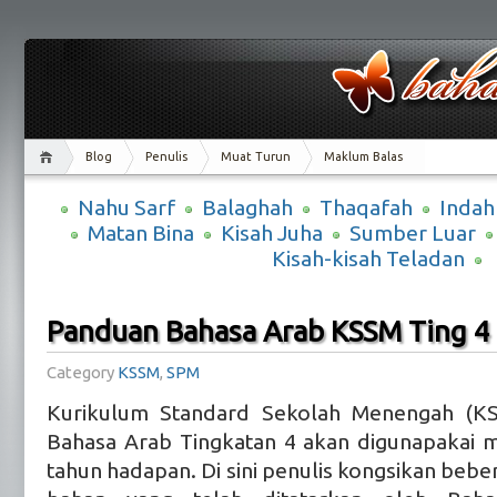
Blog
Penulis
Muat Turun
Maklum Balas
Nahu Sarf
Balaghah
Thaqafah
Indah
Matan Bina
Kisah Juha
Sumber Luar
Kisah-kisah Teladan
Panduan Bahasa Arab KSSM Ting 4
Category
KSSM
,
SPM
Kurikulum Standard Sekolah Menengah (K
Bahasa Arab Tingkatan 4 akan digunapakai m
tahun hadapan. Di sini penulis kongsikan bebe