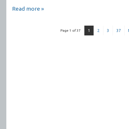
Read more »
1
2
3
37
Page 1 of 37