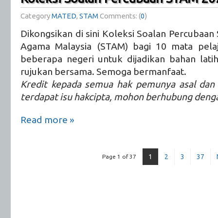
Category
MATED
,
STAM
Comments: (
0
)
Dikongsikan di sini Koleksi Soalan Percubaan Si
Agama Malaysia (STAM) bagi 10 mata pelaj
beberapa negeri untuk dijadikan bahan lati
rujukan bersama. Semoga bermanfaat.
Kredit kepada semua hak pemunya asal dan 
terdapat isu hakcipta, mohon berhubung deng
Read more »
1
2
3
37
Page 1 of 37