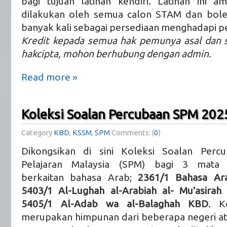
bagi tujuan latihan kendiri. Latihan ini a
dilakukan oleh semua calon STAM dan bole
banyak kali sebagai persediaan menghadapi p
Kredit kepada semua hak pemunya asal dan s
hakcipta, mohon berhubung dengan admin.
Read more »
Koleksi Soalan Percubaan SPM 202
Category
KBD
,
KSSM
,
SPM
Comments: (
0
)
Dikongsikan di sini Koleksi Soalan Percub
Pelajaran Malaysia (SPM) bagi 3 mata p
berkaitan bahasa Arab;
2361/1 Bahasa Ar
5403/1 Al-Lughah al-Arabiah al- Mu'asira
5405/1 Al-Adab wa al-Balaghah KBD
. K
merupakan himpunan dari beberapa negeri atas