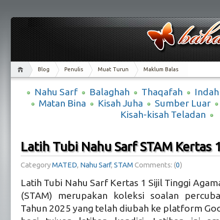
Blog
Penulis
Muat Turun
Maklum Balas
Nahu Sarf
Balaghah
Thaqafah
Indah
Matan Bina
Kisah Juha
Sumber Luar
Kisah-kisah Teladan
Latih Tubi Nahu Sarf STAM Kertas 
Category
MATED
,
Nahu Sarf
,
STAM
Comments: (
0
)
Latih Tubi Nahu Sarf Kertas 1 Sijil Tinggi Agam
(STAM) merupakan koleksi soalan percub
Tahun 2025 yang telah diubah ke platform G