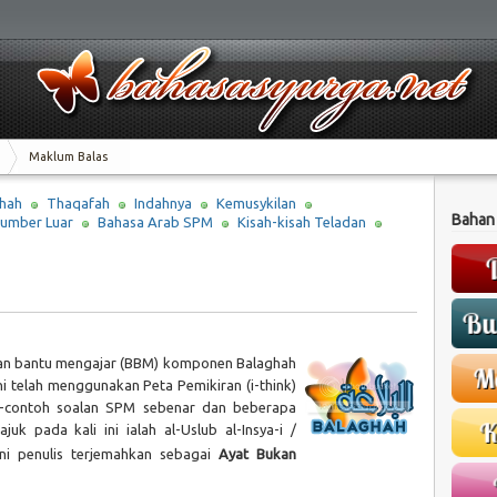
Maklum Balas
hah
Thaqafah
Indahnya
Kemusykilan
Bahan
umber Luar
Bahasa Arab SPM
Kisah-kisah Teladan
bahan bantu mengajar (BBM) komponen Balaghah
i telah menggunakan Peta Pemikiran (i-think)
h-contoh soalan SPM sebenar dan beberapa
juk pada kali ini ialah al-Uslub al-Insya-i /
ni penulis terjemahkan sebagai
Ayat Bukan