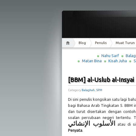
Blog
Penulis
Muat Turun
Nahu Sarf
Balag
Matan Bina
Kisah Juha
S
[BBM] al-Uslub al-Insyai
Category
Balaghah
,
SPM
Di sini penulis kongsikan satu lagi 
bagi Bahasa Arab Tingkatan 5. BBM in
dan turut disertakan dengan conto
soalan percubaan negeri tertentu. Ta
الأسلوب الإنشائي
atau di si
Penyata
.