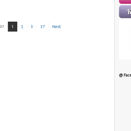
1
2
3
37
Next
 37
@ Fac