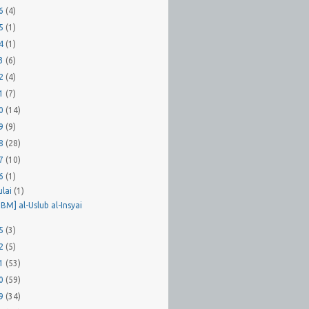
26
(4)
25
(1)
24
(1)
23
(6)
22
(4)
21
(7)
20
(14)
19
(9)
18
(28)
17
(10)
16
(1)
ulai
(1)
BM] al-Uslub al-Insyai
15
(3)
12
(5)
11
(53)
10
(59)
09
(34)