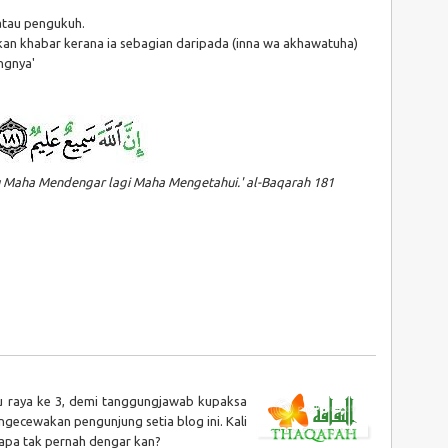
atau pengukuh.
kan khabar kerana ia sebagian daripada (inna wa akhawatuha)
ngnya'
u Maha Mendengar lagi Maha Mengetahui.' al-Baqarah 181
ru raya ke 3, demi tanggungjawab kupaksa
ngecewakan pengunjung setia blog ini. Kali
. Sapa tak pernah dengar kan?