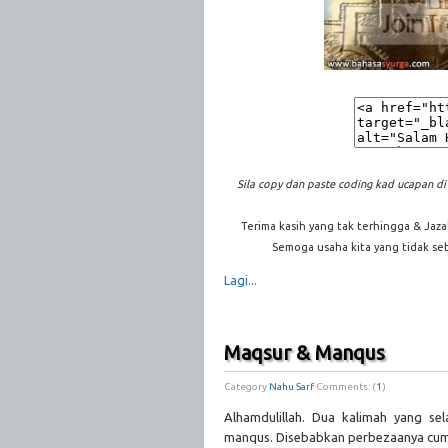
Sila copy dan paste coding kad ucapan di 
Terima kasih yang tak terhingga & Jaz
Semoga usaha kita yang tidak sebe
Lagi...
Maqsur & Manqus
Category
Nahu Sarf
Comments: (
1
)
Alhamdulillah. Dua kalimah yang sel
manqus. Disebabkan perbezaanya cuma