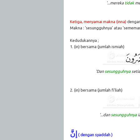
'...mereka
tidak
men
Ketiga, menyamai makna (inna)
dengan
Makna : 'sesungguhnya' atau 'semema
Kedudukannya ;
1. (in) bersama (jumlah ismiah)
'Dan
sesungguhnya
seti
2. (in) bersama (jumlah fi'liah)
'...dan
sesungguhnya
i
إنَّ
( dengan syaddah )