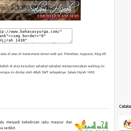
atas di atas di mana-mana laman web spt. friendster, myspace, blog dll.
akallah di atas kesudian sahabat-sahabat mempromosikan weblog ini.
rapa ini dinilai oleh Allah SWT selayaknya. Salam Hijrah 1430..
Catata
alu menjadi kekeliruan iaitu maqsur dan
 sedikit.