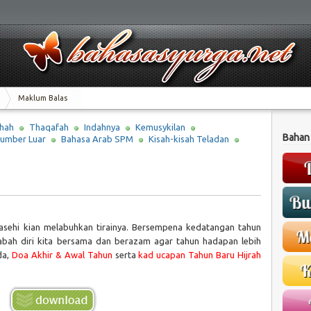
Maklum Balas
hah
Thaqafah
Indahnya
Kemusykilan
Bahan
umber Luar
Bahasa Arab SPM
Kisah-kisah Teladan
asehi kian melabuhkan tirainya. Bersempena kedatangan tahun
abah diri kita bersama dan berazam agar tahun hadapan lebih
da,
Doa Akhir & Awal Tahun
serta
kad ucapan Tahun Baru Hijrah