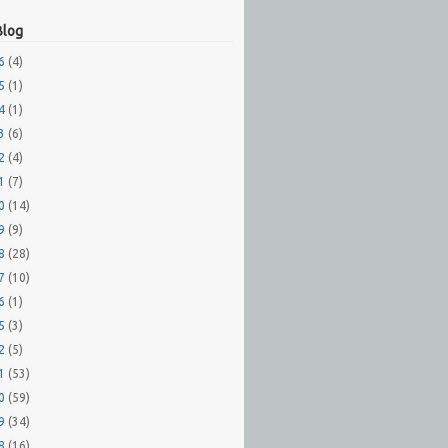
Blog
26
(4)
25
(1)
24
(1)
23
(6)
22
(4)
21
(7)
20
(14)
19
(9)
18
(28)
17
(10)
16
(1)
15
(3)
12
(5)
11
(53)
10
(59)
09
(34)
08
(16)