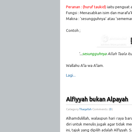
Peranan : (huruf taukid)
iaitu penguat 
Fungsi : Menasabkan isim dan marafa'
Makna : 'sesungguhnya' atau 'semema
Contoh ;
'...
sesungguhnya
Allah Taala it
Wallahu A'la wa A'lam.
Lagi...
Alfiyyah bukan Alpayah
Category
Thaqafah
Comments: (
0
)
Alhamdulillah, walaupun hari raya ba
diri untuk menulis jugak agar tidak me
ini, tajuk yang dipilih adalah Alfiyyah