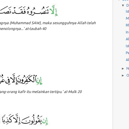
▼
D
I
M
gnya (Muhammad SAW), maka sesungguhnya Allah telah
R
enolongnya...' at-taubah 40
I
A
I
P
A
►
N
►
O
g-orang kafir itu melainkan tertipu.' al-Mulk 20