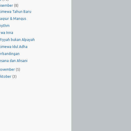
isember
(8)
stimewa Tahun Baru
aqsur & Manqus
hythm
n wa Inna
lfiyyah bukan Alpayah
stimewa Idul Adha
erbandingan
hsana dan Ahsani
ovember
(5)
ktober
(3)