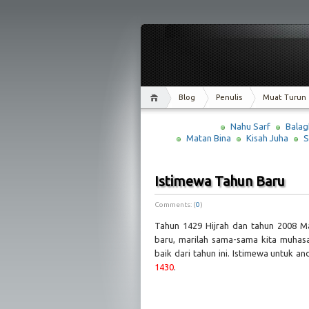
Blog
Penulis
Muat Turun
Nahu Sarf
Balag
Matan Bina
Kisah Juha
S
Istimewa Tahun Baru
Comments: (
0
)
Tahun 1429 Hijrah dan tahun 2008 M
baru, marilah sama-sama kita muhas
baik dari tahun ini. Istimewa untuk an
1430
.