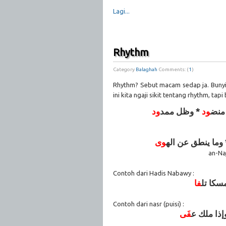
Lagi...
Rhythm
Category
Balaghah
Comments: (
1
)
Rhythm? Sebut macam sedap ja. Bunyi 
ini kita ngaji sikit tentang rhythm, tap
* ض
ود
* وظل ممد
ود
* ا ينطق عن اله
وى
an-Na
Contoh dari Hadis Nabawy :
، ا تل
ف
ا
Contoh dari nasr (puisi) :
، ا ملك ع
فَى