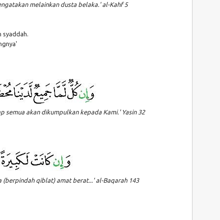
gatakan melainkan dusta belaka.' al-Kahf 5
 syaddah.
ngnya'
ap semua akan dikumpulkan kepada Kami.' Yasin 32
a (berpindah qiblat) amat berat...' al-Baqarah 143