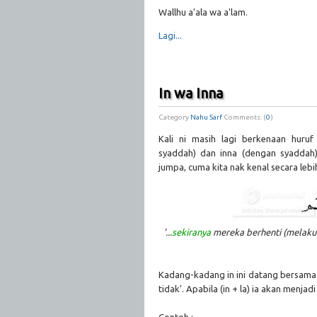
Wallhu a'ala wa a'lam.
Lagi...
In wa Inna
Category
Nahu Sarf
Comments: (
0
)
Kali ni masih lagi berkenaan huruf
syaddah) dan inna (dengan syaddah).
jumpa, cuma kita nak kenal secara lebi
'...
sekiranya
mereka berhenti (melakuk
Kadang-kadang in ini datang bersama 
tidak'. Apabila (in + la) ia akan menjadi 
Contoh ;