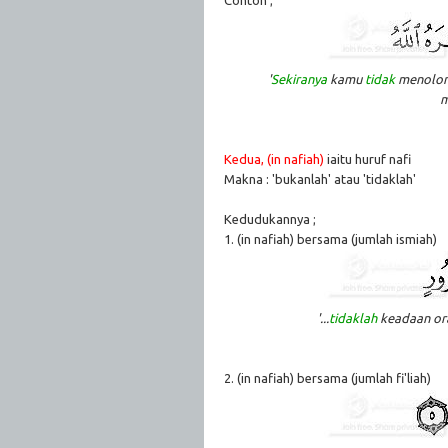
'
Sekiranya
kamu
tidak
menolon
m
Kedua, (in nafiah)
iaitu huruf nafi
Makna : 'bukanlah' atau 'tidaklah'
Kedudukannya ;
1. (in nafiah) bersama (jumlah ismiah)
'...
tidaklah
keadaan oran
2. (in nafiah) bersama (jumlah fi'liah)