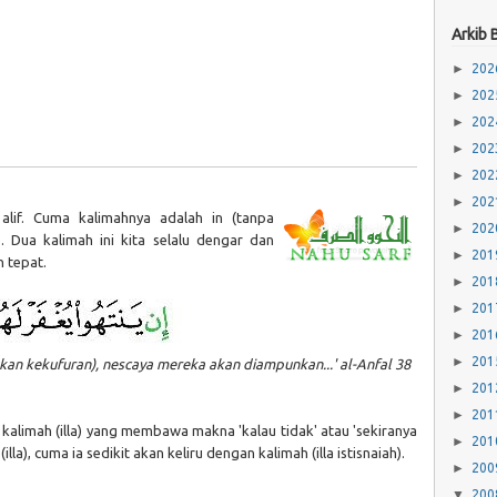
Arkib 
►
20
►
20
►
20
►
20
►
20
►
20
 alif. Cuma kalimahnya adalah in (tanpa
►
20
 Dua kalimah ini kita selalu dengar dan
►
20
h tepat.
►
20
►
20
►
20
►
20
an kekufuran), nescaya mereka akan diampunkan...' al-Anfal 38
►
20
►
20
kalimah (illa) yang membawa makna 'kalau tidak' atau 'sekiranya
►
20
(illa), cuma ia sedikit akan keliru dengan kalimah (illa istisnaiah).
►
20
▼
20