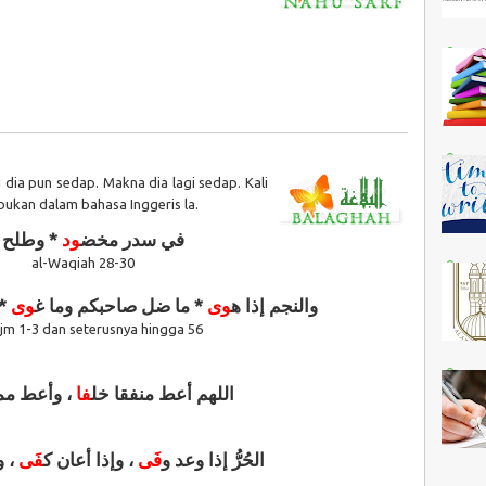
dia pun sedap. Makna dia lagi sedap. Kali
i bukan dalam bahasa Inggeris la.
في سدر مخض
ود
وطلح من
al-Waqiah 28-30
والنجم إذا ه
وى
* ما ضل صاحبكم وما غ
وى
وم
jm 1-3 dan seterusnya hingga 56
اللهم أعط منفقا خل
فا
وأعط ممسك
الحُرُّ إذا وعد و
فَى
، وإذا أعان ك
فَى
وإذ