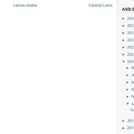
Laman utama
Catatan Lama
Arkib 
►
20
►
20
►
20
►
20
►
20
►
20
▼
20
►
N
►
J
►
A
►
►
F
▼
J
K
►
20
►
20