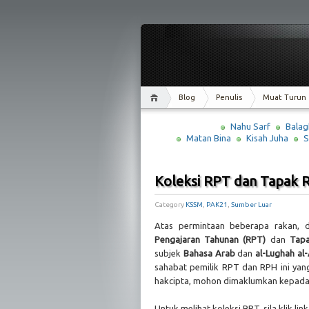
Blog
Penulis
Muat Turun
Nahu Sarf
Balag
Matan Bina
Kisah Juha
S
Koleksi RPT dan Tapak 
Category
KSSM
,
PAK21
,
Sumber Luar
Atas permintaan beberapa rakan, d
Pengajaran Tahunan (RPT)
dan
Tapa
subjek
Bahasa Arab
dan
al-Lughah al
sahabat pemilik RPT dan RPH ini yang
hakcipta, mohon dimaklumkan kepada a
Untuk melihat koleksi RPT, sila klik link