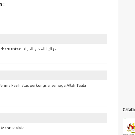
n :
KSSM,
PAK21,
Sumber Luar
syukran atas perkongsian rpt kssm terbaru ustaz.. جزاك الله خير الجزاء
Terima kasih atas perkongsia. semoga Allah Taala
Catata
 Mabruk alaik