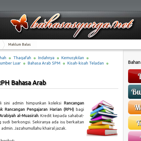
Maklum Balas
hah
Thaqafah
Indahnya
Kemusykilan
Bahan
umber Luar
Bahasa Arab SPM
Kisah-kisah Teladan
RPH Bahasa Arab
i sini admin himpunkan koleksi
Rancangan
k Rancangan Pengajaran Harian (RPH)
bagi
-Arabiyah al-Muasirah
. Kredit kepada sahabat-
 sudi berkongsi. Sekiranya ada isu berkaitan
dmin. Jazahumullahu khairal jazak.
 berikut: