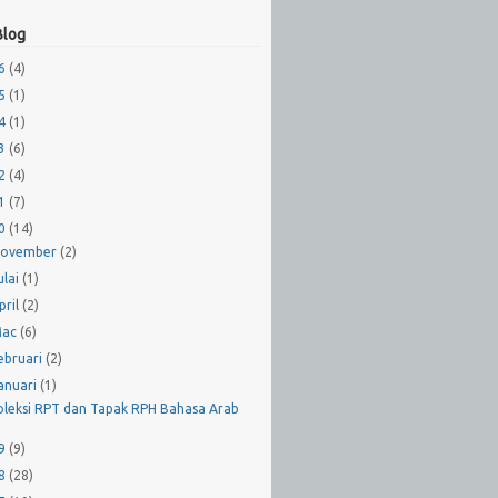
Blog
26
(4)
25
(1)
24
(1)
23
(6)
22
(4)
21
(7)
20
(14)
ovember
(2)
ulai
(1)
pril
(2)
Mac
(6)
ebruari
(2)
anuari
(1)
oleksi RPT dan Tapak RPH Bahasa Arab
19
(9)
18
(28)