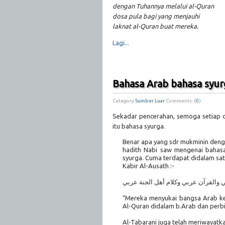
dengan Tuhannya melalui al-Quran
dosa pula bagi yang menjauhi
laknat al-Quran buat mereka.
Lagi...
Bahasa Arab bahasa syur
Category
Sumber Luar
Comments: (
0
)
Sekadar pencerahan, semoga setiap 
itu bahasa syurga.
Benar apa yang sdr mukminin denga
hadith Nabi saw mengenai bahasa
syurga. Cuma terdapat didalam satu
Kabir Al-Ausath :-
ي والقرآن عربي وكلام أهل الجنة عربي
“Mereka menyukai bangsa Arab ke
Al-Quran didalam b.Arab dan perbi
Al-Tabarani juga telah meriwayatka