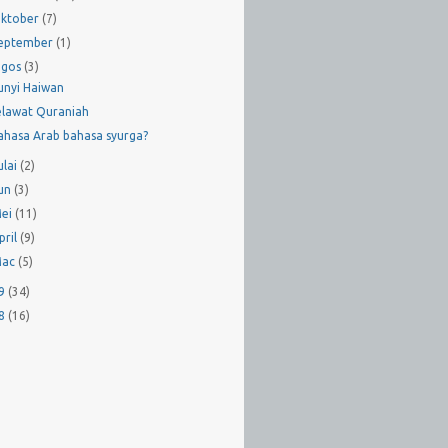
ktober
(7)
eptember
(1)
gos
(3)
unyi Haiwan
elawat Quraniah
ahasa Arab bahasa syurga?
ulai
(2)
un
(3)
ei
(11)
pril
(9)
Mac
(5)
09
(34)
08
(16)