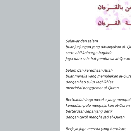
Selawat dan salam
buat junjungan yang diwahyukan al- Q
serta ahli keluarga baginda
juga para sahabat pembawa al-Quran
Salam dan keredhaan Allah
buat mereka yang memuliakan al-Qur
dengan hati tulus lagi ikhlas
mencintai penggemar al-Quran
Bertuahlah bagi mereka yang mempela
kemudian pula mengajarkan al-Quran
berterusan sepanjang detik
dengan tartil menghayati al-Quran
Berjaya juga mereka yang berbicara