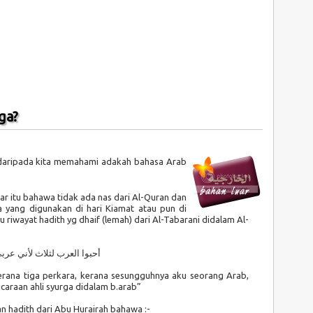
ga?
daripada kita memahami adakah bahasa Arab
r itu bahawa tidak ada nas dari Al-Quran dan
 yang digunakan di hari Kiamat atau pun di
 riwayat hadith yg dhaif (lemah) dari Al-Tabarani didalam Al-
أحبوا العرب لثلاث لأني عرب
rana tiga perkara, kerana sesungguhnya aku seorang Arab,
caraan ahli syurga didalam b.arab”
n hadith dari Abu Hurairah bahawa :-