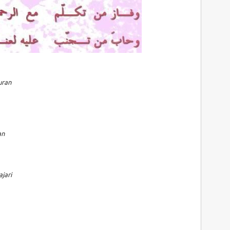
uran
an
jari