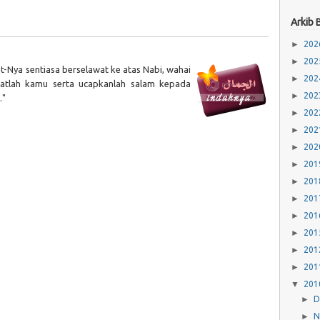
Arkib 
►
20
►
20
t-Nya sentiasa berselawat ke atas Nabi, wahai
►
20
atlah kamu serta ucapkanlah salam kepada
►
20
."
►
20
►
20
►
20
►
20
►
20
►
20
►
20
►
20
►
20
►
20
▼
20
►
D
►
N