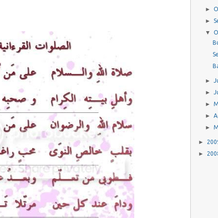
►
O
►
S
▼
O
B
S
B
►
J
►
J
►
M
►
A
►
►
20
►
20