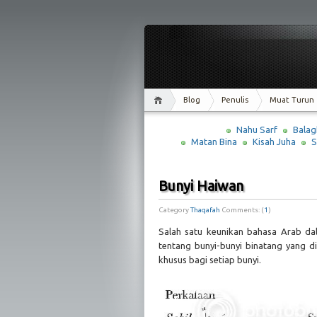
Blog
Penulis
Muat Turun
Nahu Sarf
Balag
Matan Bina
Kisah Juha
S
Bunyi Haiwan
Category
Thaqafah
Comments: (
1
)
Salah satu keunikan bahasa Arab d
tentang bunyi-bunyi binatang yang d
khusus bagi setiap bunyi.