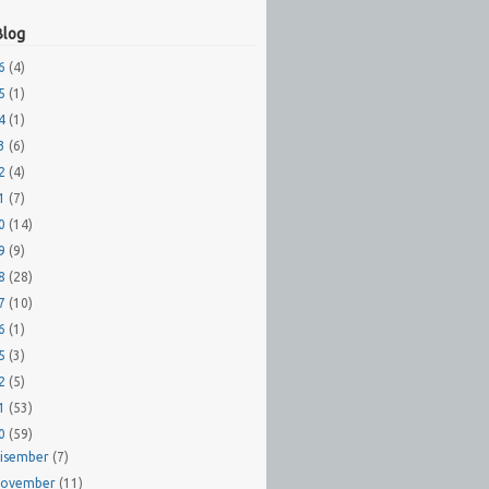
Blog
26
(4)
25
(1)
24
(1)
23
(6)
22
(4)
21
(7)
20
(14)
19
(9)
18
(28)
17
(10)
16
(1)
15
(3)
12
(5)
11
(53)
10
(59)
isember
(7)
ovember
(11)