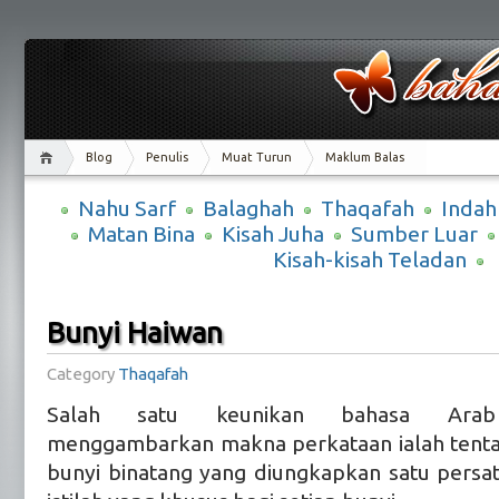
Blog
Penulis
Muat Turun
Maklum Balas
Nahu Sarf
Balaghah
Thaqafah
Indah
Matan Bina
Kisah Juha
Sumber Luar
Kisah-kisah Teladan
Bunyi Haiwan
Category
Thaqafah
Salah satu keunikan bahasa Ara
menggambarkan makna perkataan ialah tenta
bunyi binatang yang diungkapkan satu persa