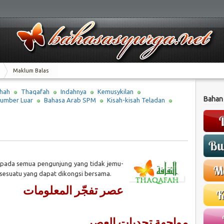
Maklum Balas
hah
Thaqafah
Indahnya
Kemusykilan
Bahan
umber Luar
Bahasa Arab SPM
Kisah-kisah Teladan
pada semua pengunjung yang tidak jemu-
sesuatu yang dapat dikongsi bersama.
عصر تفجّر المعلومات
مواجهة تحديات العصر