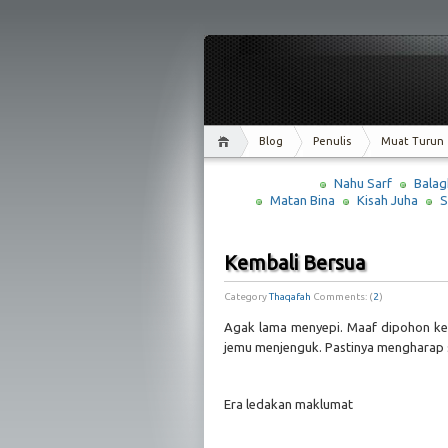
Blog
Penulis
Muat Turun
Nahu Sarf
Balag
Matan Bina
Kisah Juha
S
Kembali Bersua
Category
Thaqafah
Comments: (
2
)
Agak lama menyepi. Maaf dipohon ke
jemu menjenguk. Pastinya mengharap 
Era ledakan maklumat