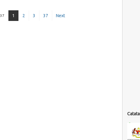
1
2
3
37
Next
 37
Catata