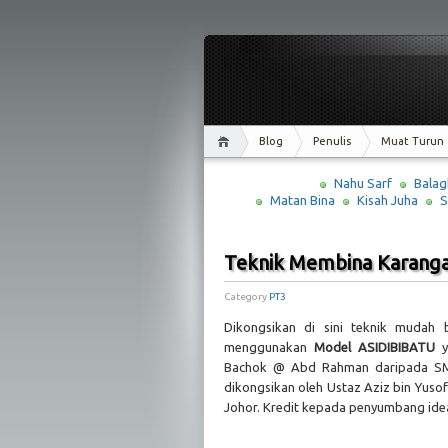
Blog
Penulis
Muat Turun
Nahu Sarf
Balag
Matan Bina
Kisah Juha
S
Teknik Membina Karang
Category
PT3
Dikongsikan di sini teknik muda
menggunakan
Model ASIDIBIBATU
Bachok @ Abd Rahman daripada SMK
dikongsikan oleh Ustaz Aziz bin Yuso
Johor. Kredit kepada penyumbang idea