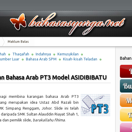
Maklum Balas
hah
Thaqafah
Indahnya
Kemusykilan
Bahan
umber Luar
Bahasa Arab SPM
Kisah-kisah Teladan
an Bahasa Arab PT3 Model ASIDIBIBATU
h bagi membina karangan bahasa Arab PT3
yang merupakan idea Ustaz Abd Razali bin
 Simpang Renggam, Johor. Slide ini telah
f daripada SMK Sultan Alauddin Riayat Shah 1,
 dan pemilik slide,
barakallahu fihima
.