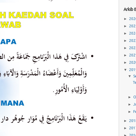
Arkib 
►
20
►
20
►
20
►
20
►
20
►
20
►
20
▼
20
▼
S
T
►
O
►
J
►
F
►
20
►
20
►
20