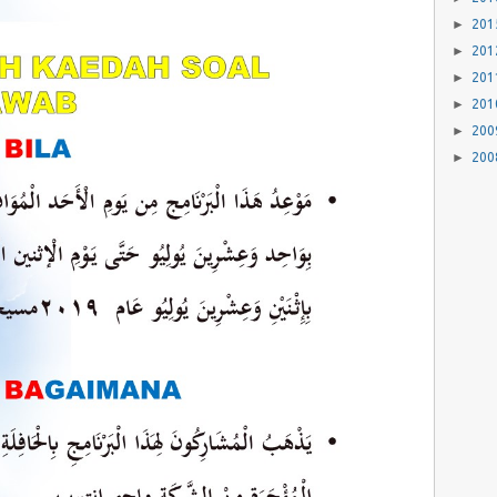
►
20
►
20
►
20
►
20
►
20
►
20