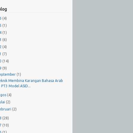
Blog
26
(4)
25
(1)
24
(1)
23
(6)
22
(4)
21
(7)
20
(14)
19
(9)
eptember
(1)
eknik Membina Karangan Bahasa Arab
PT3 Model ASID...
gos
(4)
ulai
(2)
ebruari
(2)
18
(28)
17
(10)
16
(1)