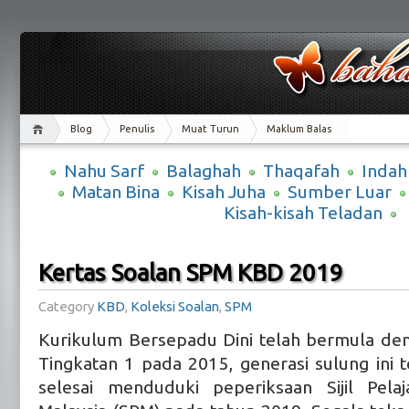
Blog
Penulis
Muat Turun
Maklum Balas
Nahu Sarf
Balaghah
Thaqafah
Indah
Matan Bina
Kisah Juha
Sumber Luar
Kisah-kisah Teladan
Kertas Soalan SPM KBD 2019
Category
KBD
,
Koleksi Soalan
,
SPM
Kurikulum Bersepadu Dini telah bermula de
Tingkatan 1 pada 2015, generasi sulung ini t
selesai menduduki peperiksaan Sijil Pelaj