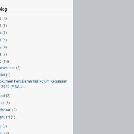
Blog
26
(4)
25
(1)
24
(1)
23
(6)
22
(4)
21
(7)
20
(14)
ovember
(2)
ulai
(1)
okumen Penjajaran Kurikulum Kegunaan
2020 (PIBA d...
pril
(2)
Mac
(6)
ebruari
(2)
anuari
(1)
19
(9)
18
(28)