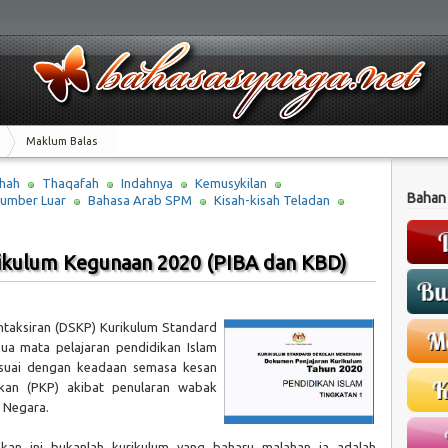
Maklum Balas
hah
Thaqafah
Indahnya
Kemusykilan
Bahan
umber Luar
Bahasa Arab SPM
Kisah-kisah Teladan
ikulum Kegunaan 2020 (PIBA dan KBD)
taksiran (DSKP) Kurikulum Standard
a mata pelajaran pendidikan Islam
esuai dengan keadaan semasa kesan
kan (PKP) akibat penularan wabak
 Negara.
nakan ini bukanlah kurikulum yang baharu malahan ia adalah