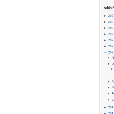
Arkib 
►
20
►
20
►
20
►
20
►
20
►
20
▼
20
►
N
▼
J
D
►
A
►
►
F
►
J
►
20
►
20