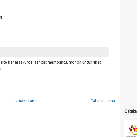
n :
KBD,
KSSM,
Panduan Guru
site bahasasyurga. sangat membantu. mohon untuk lihat
s
Laman utama
Catatan Lama
Catata