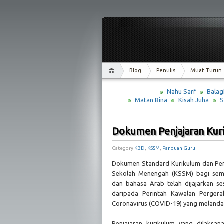
Blog
Penulis
Muat Turun
Nahu Sarf
Balag
Matan Bina
Kisah Juha
S
Dokumen Penjajaran Kur
Category
KBD
,
KSSM
,
Panduan Guru
Dokumen Standard Kurikulum dan Pen
Sekolah Menengah (KSSM) bagi semu
dan bahasa Arab telah dijajarkan s
daripada Perintah Kawalan Pergera
Coronavirus (COVID-19) yang melanda
Penjajaran kurikulum yang dilaksa