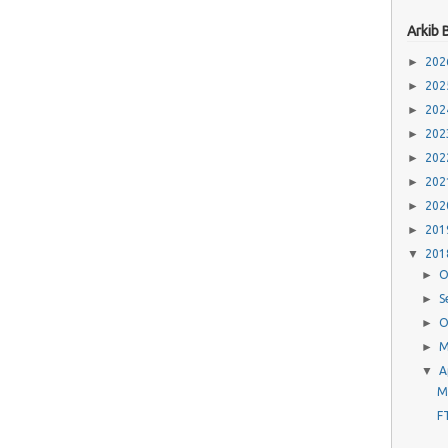
Arkib 
►
20
►
20
►
20
►
20
►
20
►
20
►
20
►
20
▼
20
►
O
►
S
►
O
►
M
▼
A
M
F