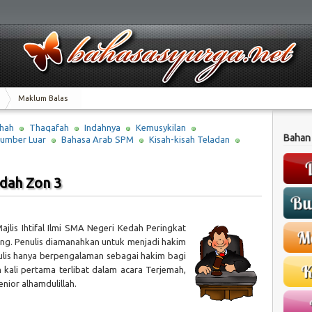
Maklum Balas
hah
Thaqafah
Indahnya
Kemusykilan
Bahan
umber Luar
Bahasa Arab SPM
Kisah-kisah Teladan
edah Zon 3
ajlis Ihtifal Ilmi SMA Negeri Kedah Peringkat
ng. Penulis diamanahkan untuk menjadi hakim
ulis hanya berpengalaman sebagai hakim bagi
n kali pertama terlibat dalam acara Terjemah,
ior alhamdulillah.