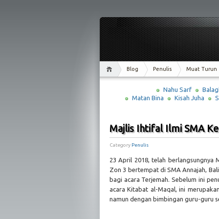
Blog
Penulis
Muat Turun
Nahu Sarf
Balag
Matan Bina
Kisah Juha
S
Majlis Ihtifal Ilmi SMA K
Category
Penulis
23 April 2018, telah berlangsungnya M
Zon 3 bertempat di SMA Annajah, Bali
bagi acara Terjemah. Sebelum ini pen
acara Kitabat al-Maqal, ini merupaka
namun dengan bimbingan guru-guru sen