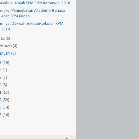
asalik al-Najah SPM Edisi Kemaskini 2018
engkel Peningkatan Akademik Bahasa
Arab SPM Kedah
arnival Dakwah Sekolah-sekolah KPM
2018
Mac
(6)
ebruari
(4)
anuari
(6)
17
(10)
16
(1)
15
(3)
12
(5)
11
(53)
10
(59)
09
(34)
08
(16)