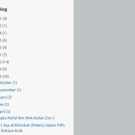
Blog
26
(4)
25
(1)
24
(1)
23
(6)
22
(4)
21
(7)
20
(14)
19
(9)
18
(28)
ktober
(1)
eptember
(1)
gos
(2)
ei
(3)
pril
(5)
ajlis Ihtifal Ilmi SMA Kedah Zon 3
TL Ilqa al-Khitobah (Pidato) dalam PdPc
Bahasa Arab