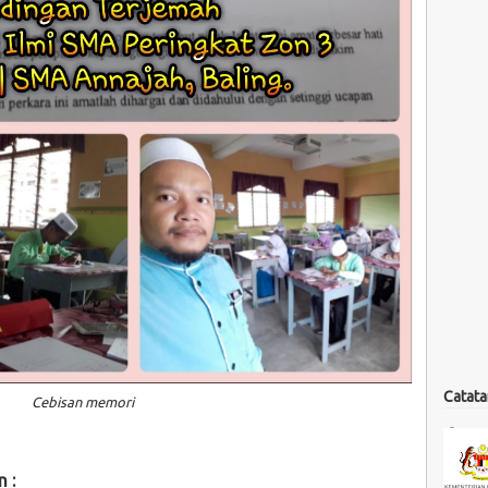
Catata
Cebisan memori
n :
Penulis