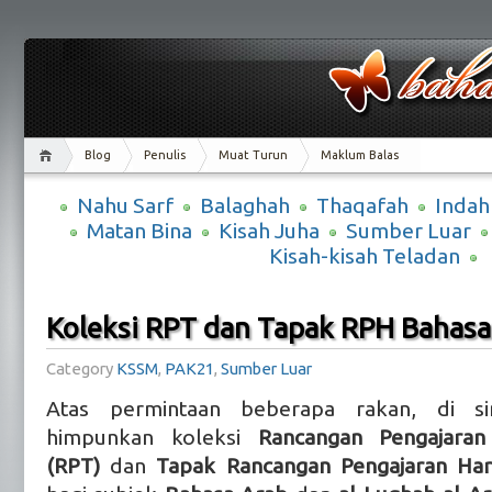
Blog
Penulis
Muat Turun
Maklum Balas
Nahu Sarf
Balaghah
Thaqafah
Indah
Matan Bina
Kisah Juha
Sumber Luar
Kisah-kisah Teladan
Koleksi RPT dan Tapak RPH Bahasa
Category
KSSM
,
PAK21
,
Sumber Luar
Atas permintaan beberapa rakan, di si
himpunkan koleksi
Rancangan Pengajaran
(RPT)
dan
Tapak Rancangan Pengajaran Har