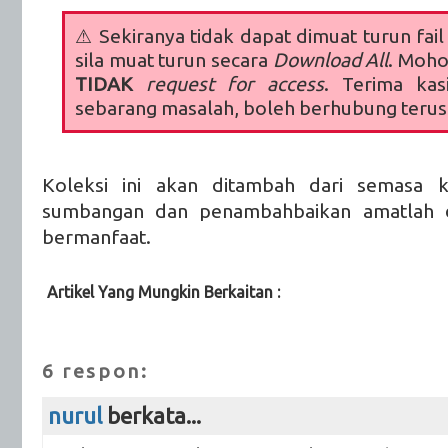
⚠
Sekiranya tidak dapat dimuat turun fail
sila muat turun secara
Download All
. Moho
TIDAK
request for access
. Terima kas
sebarang masalah, boleh berhubung teru
Koleksi ini akan ditambah dari semasa 
sumbangan dan penambahbaikan amatlah d
bermanfaat.
Artikel Yang Mungkin Berkaitan :
KSSM,
PAK21,
Sumber Luar
6 respon:
nurul
berkata...