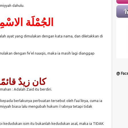
smiyyah dahulu.
الجُمْلَة الاسْمِي
alah ayat yang dimulakan dengan kata nama, dan diletakkan di
ulakan dengan fe'el naaqis, maka ia masih lagi dianggap
@ Fac
كان زيدٌ قائمًا
mahan : Adalah Zaid itu berdiri.
 kepada berlakunya perbuatan tersebut oleh faa'ilnya, cuma ia
yyah biasa lalu mengubah hukum i'rabnya tetapi tidak
api kedudukan isim itu bukanlah kedudukan asal, maka ia TIDAK