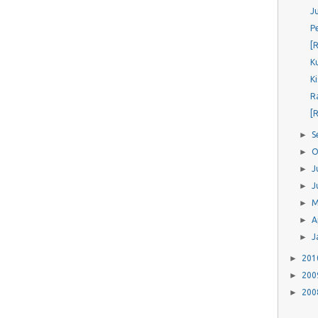
J
P
[
K
K
Ra
[
►
S
►
O
►
J
►
J
►
M
►
A
►
J
►
20
►
20
►
20