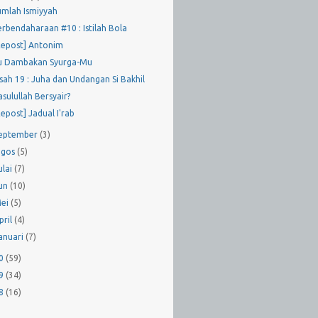
umlah Ismiyyah
erbendaharaan #10 : Istilah Bola
Repost] Antonim
u Dambakan Syurga-Mu
isah 19 : Juha dan Undangan Si Bakhil
sulullah Bersyair?
Repost] Jadual I'rab
eptember
(3)
gos
(5)
ulai
(7)
un
(10)
ei
(5)
pril
(4)
anuari
(7)
10
(59)
09
(34)
08
(16)