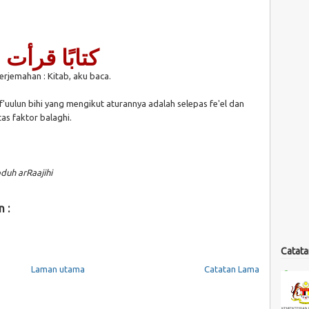
كتابًا قرأت
erjemahan : Kitab, aku baca.
f'uulun bihi yang mengikut aturannya adalah selepas fe'el dan
atas faktor balaghi.
duh arRaajihi
n :
Nahu Sarf
Catata
Laman utama
Catatan Lama