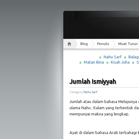
Blog
Penulis
Muat Turun
Nahu Sarf
Balag
Matan Bina
Kisah Juha
S
Jumlah Ismiyyah
Category
Nahu Sarf
Jumlah atau dalam bahasa Melayunya a
ulama Nahu ; Kalam yang terbentuk dar
mempunyai makna yang lengkap.
Ayat di dalam bahasa Arab terbahagi ke