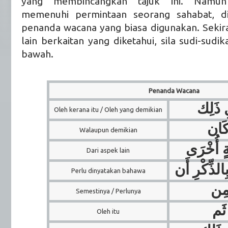
yang membincangkan tajuk ini. Namun
memenuhi permintaan seorang sahabat, di
penanda wacana yang biasa digunakan. Sekir
lain berkaitan yang diketahui, sila sudi-sudi
bawah.
Penanda Wacana
ِ ذَلِك
Oleh kerana itu / Oleh yang demikian
كَان
Walaupun demikian
ةٍ أُخْرَى
Dari aspek lain
ِالذِّكْرِ أَن
Perlu dinyatakan bahawa
 مِن
Semestinya / Perlunya
ثَم
Oleh itu