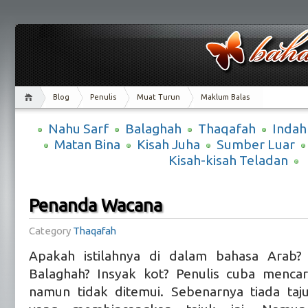
Blog
Penulis
Muat Turun
Maklum Balas
Nahu Sarf
Balaghah
Thaqafah
Indah
Matan Bina
Kisah Juha
Sumber Luar
Kisah-kisah Teladan
Penanda Wacana
Category
Thaqafah
Apakah istilahnya di dalam bahasa Arab
Balaghah? Insyak kot? Penulis cuba mencari
namun tidak ditemui. Sebenarnya tiada taj